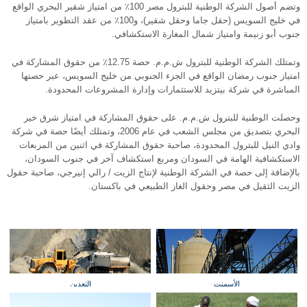
وتضم أصول الشركة الوطنية للبترول مصر 100٪ من امتياز شقير البحري الواقع
في خليج السويس (حقل جاما وحقل شقير)، و100٪ من عقد التطوير بامتياز
جنوب أبو زنيمة وامتياز شمال المغارة الاستكشافي.
وتمتلك الشركة الوطنية للبترول ش.م.م. حصة 12.75٪ من حقوق المشاركة في
امتياز جنوب رمضان الواقع في الجزء الجنوبي من خليج السويس، عبر حصتها
المباشرة في شركة بيتزيد للاستثمارات وإدارة المشروعات المحدودة.
وحصلت الوطنية للبترول ش.م.م. على حقوق المشاركة في امتياز شرق خير
البحري بتصديق من مجلس الشعب في عام 2006، وتمتلك أيضًا حصة في شركة
وادي النيل للبترول المحدودة، صاحبة حقوق المشاركة في اثنين من المربعات
الاستكشافية الهامة في السودان ومربع استكشاف آخر في جنوب السودان،
بالإضافة إلى حصة في الشركة الوطنية لإنتاج الزيت / رالي إنيرجي، صاحبة حقول
الزيت الثقيل في مصر وحقول الغاز الطبيعي في باكستان.
الأسمنت
التعدين