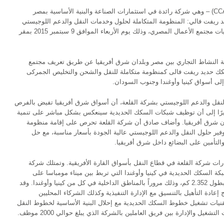
يسر شركة القلعة (كود البورصة المصرية CCAP.CA) – وهي شركة رائدة في استثمارات الصناعة والبنية الأساسية بمصر
د ريفت فالي: المنظومة المتكاملة لحلول وخدمات النقل والدعم اللوجيستي
في شرق أفريقيا» بمشاركة نخبة من أبرز شخصيات مجتمع الأعمال المصري، وذلك يوم الأربعاء الموافق 9 سبتمبر 2015 بمقر
ة النشاط التجاري بين مصر وبلدان شرق أفريقيا عن طريق تعريف مجتمع
كك حديد ريفت فالى كمنظومة متكاملة للنقل والشحن والتخليص الجمركى
إلى أسواق كينيا وأوغندا وجنوب السودان.
نقل والدعم اللوجيستي بشركة القلعة، أن أسواق شرق أفريقيا تفيض بالفرص
يرًا إلى أن توظيف شبكات السكك الحديدية سينعكس بشكل مباشر على تنمية
ان شرق أفريقيا. وأضاف صادق أن شركة القلعة تحرص على إقامة منظومة
ير حلول النقل والدعم اللوجيستي عالية الجودة بأسعار مناسبة، مع حل
لتأمين على البضائع داخل شرق أفريقيا.
ت شركة القلعة في قطاع النقل بأسواق القارة الأفريقية. وتمتلك شركة
حصريًا مدته 25 عامًا لإدارة شبكة السكك الحديدية في كينيا وأوغندا التي تربط بين ميناء مومباسا على
المحيط الهندي بكينيا والعاصمة الأوغندية كامبالا بطول 2.352 كم، وذلك مروراً بالمناطق الداخلية في كل من كينيا وأوغندا. وقد
إعادة التأهيل بالتنسيق مع الإدارة التنفيذية وكذلك الشركاء المحليين
نيات تشغيل خطوط السكك الحديدية مع إحلال البنية الأساسية لخطوط النقل
تشغيل والإدارة بين فريق العاملين بالشركة الذي يبلغ حوالي 2000 موظف.