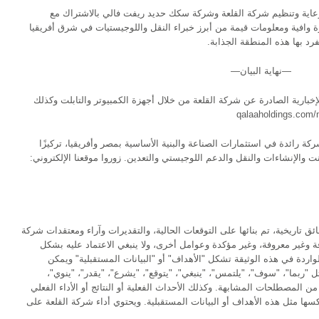
رعاية وتنظيم شركة القلعة وشركة سكك حديد ريفت فالي بالاشتراك مع
 وافية ومعلومات قيمة من أبرز خبراء النقل واللوجيستيات في شرق أفريقيا
د بها هذه المنطقة الجذابة.
—نهاية البيان—
إخبارية الصادرة عن شركة القلعة من خلال أجهزة الكمبيوتر والتابلت وكذلك
 البورصة المصرية CCAP.C) شركة رائدة في استثمارات الصناعة والبنية الأساسية بمصر وأفريقيا، تركيزًا
والإنشاءات والنقل والدعم اللوجيستي والتعدين. زوروا موقعنا الإلكتروني:
قائق تاريخية، تم بنائها على التوقعات الحالية، والتقديرات وآراء ومعتقدات شركة
ة وغير معروفة، وغير مؤكدة وعوامل أخرى، ولا ينبغي الاعتماد عليه بشكل
ردة في هذه الوثيقة تشكل "الأهداف" أو "البيانات المستقبلية" ويمكن
ربما"، "سوف"، "يلتمس"، "ينبغي"، "يتوقع"، "يشرع"، "يقدر"، "ينوي"،
من المصطلحات المشابهة. وكذلك الأحداث الفعلية أو النتائج أو الأداء الفعلي
ها مثل هذه الأهداف أو البيانات المستقبلية. ويحتوي أداء شركة القلعة على