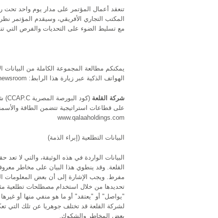
تنعقد أعمال المؤتمر على مدار يوم واحد تحت 
المكتب التجاري الأفريقي، وسيقدم المؤتمر نظرة
مع تسليط الضوء على التحديات والفرص التي تنفر
يمكنكم مطالعة المجموعة الكاملة من البيانات ال
الهواتف الذكية عبر زيارة هذا الرابط: qalaaholdings.com/newsroom
شركة القلعة
(كود
على قطاعات استراتيجية تتضمن الطاقة والأسمنت 
www.qalaaholdings.com
البيانات التطلعية (إبراء الذمة)
البيانات الواردة في هذه الوثيقة، والتي لا تعد ح
القلعة. وقد ينطوي هذا البيان على مخاطر معروف
مفرط. ويجب الإشارة إلى أن بعض المعلومات الوا
تحديدها من خلال استخدام مصطلحات تطلعية مثل "
"يواصل" أو "يعتقد" أو ما هو منفي منها أو غيرها 
لشركة القلعة قد تختلف جوهريا عن تلك التي تعكس
بعض المخاطر والشكوك.