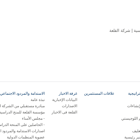
ية | شركة القلعة
اتيجية
علاقات المستثمرين
غرفة الاخبار
الاستدامة والمردود الاجتماعي 
البيانات الإخبارية
نبذة عامة
إنشاءات
الاصدارات
مبادرة مستقبلي من الشركة ال
القلعة فى الاخبار
مؤسسة القلعة للمنح الدراسية
م اللوجيستي
مجلس الأمناء
الحاصلين على المنحة الدراس
غليف
اصدارات الاستدامة والمردود ا
ر رئيسية
عضوية المنظمات الدولية