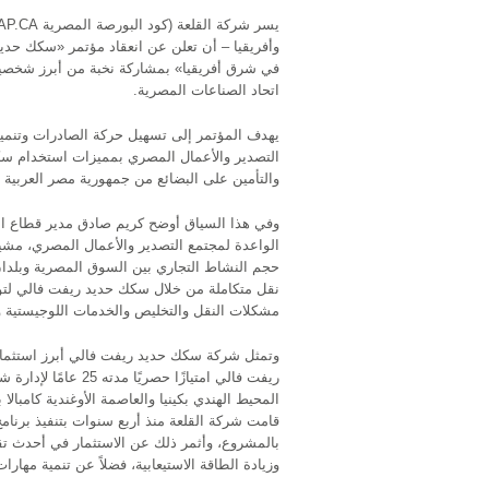
وأفريقيا – أن تعلن عن انعقاد مؤتمر «سكك حدي
اتحاد الصناعات المصرية.
يهدف المؤتمر إلى تسهيل حركة الصادرات وتنمي
التصدير والأعمال المصري بمميزات استخدام س
والتأمين على البضائع من جمهورية مصر العربية 
وفي هذا السياق أوضح كريم صادق مدير قطاع ال
الواعدة لمجتمع التصدير والأعمال المصري، مش
حجم النشاط التجاري بين السوق المصرية وبلد
نقل متكاملة من خلال سكك حديد ريفت فالي لتوف
مشكلات النقل والتخليص والخدمات اللوجيستية وا
وتمثل شركة سكك حديد ريفت فالي أبرز استثمارا
ريفت فالي امتيازًا 
قامت شركة القلعة منذ أربع سنوات بتنفيذ برنامج 
بالمشروع، وأثمر ذلك عن الاستثمار في أحدث تق
وزيادة الطاقة الاستيعابية، فضلاً عن تنمية مهارات ال