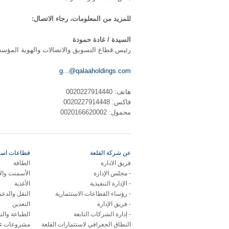
للمزيد من المعلومات، رجاء الاتصال:
السيدة / غادة حمودة
رئيس قطاع التسويق والاتصالات والهوية المؤسس
g...@qalaaholdings.com
هاتف: 0020227914440
فاكس: 0020227914448
محمول: 0020166620002
عن شركة القلعة
قطاعات استر
فريق الادارة
الطاقة
مجلس الإدارة
الأسمنت وال
الإدارة التنفيذية
الأغذية
رؤساء القطاعات الاستثمارية
النقل والدع
فريق الإدارة
التعدين
إدارة الشركات التابعة
الطباعة والت
النطاق الجغرافي لاستثمارات القلعة
مشروعات غي