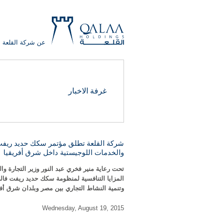
عن شركة القلعة
QALAA
غرفة الاخبار
HOLDING
S.A.E
QALAA
HOLDINGS
شركة القلعة تطلق مؤتمر سكك حديد ريفت ف
والخدمات اللوجيستیة داخل شرق أفريقيا
تحت رعاية منير فخري عبد النور وزير التجارة و
المزايا التنافسية لمنظومة سكك حديد ريفت فالي
وتنمية النشاط التجاري بين مصر وبلدان شرق أفر
Wednesday, August 19, 2015