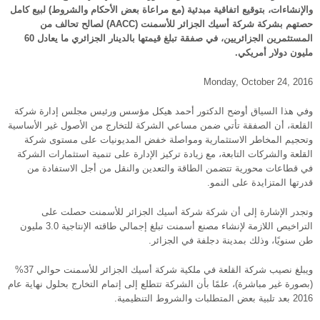
والإنشاءات، بتوقيع اتفاقية مبدئية (مع مراعاة بعض الأحكام والشروط) لبيع كامل
حصتهم بشركة شركة أسيك الجزائر للأسمنت (AACC) لصالح تحالف من
المستثمرين الجزائريين، في صفقة تبلغ قيمتها بالدينار الجزائري ما يعادل 60
مليون دولار أمريكي.
Monday, October 24, 2016
وفي هذا السياق أوضح الدكتور أحمد هيكل مؤسس ورئيس مجلس إدارة شركة
القلعة، أن الصفقة تأتي ضمن مساعي الشركة للتخارج من الأصول غير الأساسية
وتحجيم المخاطر الاستثمارية ومواصلة خفض المديونيات على مستوى شركة
القلعة والشركات التابعة، مع زيادة تركيز الإدارة على تنمية استثمارات الشركة
في قطاعات محورية تتضمن الطاقة والتعدين والنقل من أجل الاستفادة من
قدرتها المتزايدة على النمو.
وتجدر الإشارة إلى أن شركة شركة أسيك الجزائر للأسمنت حصلت على
التراخيص اللازمة لإنشاء مصنع أسمنت تبلغ إجمالي طاقته الإنتاجية 3.0 مليون
طن سنويًا، وذلك بمدينة دجلفة في الجزائر.
ويبلغ نصيب شركة القلعة في ملكية شركة أسيك الجزائر للأسمنت حوالي 37%
(بصورة غير مباشرة)، علمًا بأن الشركة تتطلع إلى إتمام التخارج بحلول نهاية عام
2016 بعد تلبية بعض المتطلبات والشروط التنظيمية.