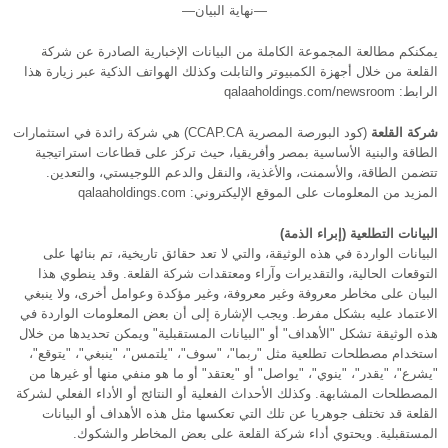
—نهاية البيان—
يمكنكم مطالعة المجموعة الكاملة من البيانات الإخبارية الصادرة عن شركة
القلعة من خلال أجهزة الكمبيوتر والتابلت وكذلك الهواتف الذكية عبر زيارة هذا
الرابط: qalaaholdings.com/newsroom
شركة القلعة
(كود البورصة المصرية CCAP.CA) هي شركة رائدة في استثمارات
الطاقة والبنية الأساسية بمصر وأفريقيا، حيث تركز على قطاعات استراتيجية
تتضمن الطاقة، والأسمنت، والأغذية، والنقل والدعم اللوجيستي، والتعدين.
المزيد من المعلومات على الموقع الإليكتروني: qalaaholdings.com
البيانات التطلعية (إبراء الذمة)
البيانات الواردة في هذه الوثيقة، والتي لا تعد حقائق تاريخية، تم بنائها على
التوقعات الحالية، والتقديرات وآراء ومعتقدات شركة القلعة. وقد ينطوي هذا
البيان على مخاطر معروفة وغير معروفة، وغير مؤكدة وعوامل أخرى، ولا ينبغي
الاعتماد عليه بشكل مفرط. ويجب الإشارة إلى أن بعض المعلومات الواردة في
هذه الوثيقة تشكل "الأهداف" أو "البيانات المستقبلية" ويمكن تحديدها من خلال
استخدام مصطلحات تطلعية مثل "ربما"، "سوف"، "يلتمس"، "ينبغي"، "يتوقع"،
"يشرع"، "يقدر"، "ينوي"، "يواصل" أو "يعتقد" أو ما هو منفي منها أو غيرها من
المصطلحات المشابهة. وكذلك الأحداث الفعلية أو النتائج أو الأداء الفعلي لشركة
القلعة قد تختلف جوهريا عن تلك التي تعكسها مثل هذه الأهداف أو البيانات
المستقبلية. ويحتوي أداء شركة القلعة على بعض المخاطر والشكوك.