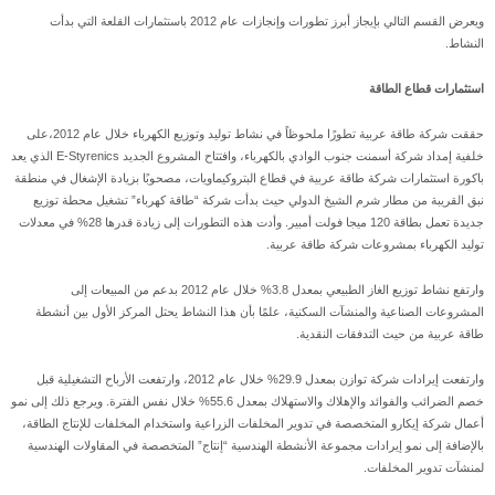
ويعرض القسم التالي بإيجاز أبرز تطورات وإنجازات عام 2012 باستثمارات القلعة التي بدأت
النشاط.
استثمارات قطاع الطاقة
حققت شركة طاقة عربية تطورًا ملحوظاً في نشاط توليد وتوزيع الكهرباء خلال عام 2012،على
خلفية إمداد شركة أسمنت جنوب الوادي بالكهرباء، وافتتاح المشروع الجديد E-Styrenics الذي يعد
باكورة استثمارات شركة طاقة عربية في قطاع البتروكيماويات، مصحوبًا بزيادة الإشغال في منطقة
نبق القريبة من مطار شرم الشيخ الدولي حيث بدأت شركة “طاقة كهرباء” تشغيل محطة توزيع
جديدة تعمل بطاقة 120 ميجا فولت أمبير. وأدت هذه التطورات إلى زيادة قدرها 28% في معدلات
توليد الكهرباء بمشروعات شركة طاقة عربية.
وارتفع نشاط توزيع الغاز الطبيعي بمعدل 3.8% خلال عام 2012 بدعم من المبيعات إلى
المشروعات الصناعية والمنشآت السكنية، علمًا بأن هذا النشاط يحتل المركز الأول بين أنشطة
طاقة عربية من حيث التدفقات النقدية.
وارتفعت إيرادات شركة توازن بمعدل 29.9% خلال عام 2012، وارتفعت الأرباح التشغيلية قبل
خصم الضرائب والفوائد والإهلاك والاستهلاك بمعدل 55.6% خلال نفس الفترة. ويرجع ذلك إلى نمو
أعمال شركة إيكارو المتخصصة في تدوير المخلفات الزراعية واستخدام المخلفات للإنتاج الطاقة،
بالإضافة إلى نمو إيرادات مجموعة الأنشطة الهندسية “إنتاج” المتخصصة في المقاولات الهندسية
لمنشآت تدوير المخلفات.