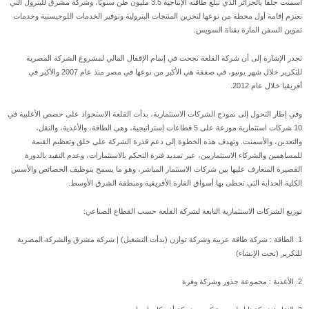
أسمنت جلفا بالجزائر الذي تبلغ طاقته الإنتاجية 3.5 مليون طن سنويًا، وشركة مشرق للبترول التي
تعتزم إقامة أول محطة من نوعها لتخزين المنتجات البترولية وتوفير الخدمات اللوجيستية وخدمات
تموين السفن المارة بقناة السويس.
تجدر الإشارة إلى أن شركة القلعة نجحت في إتمام الإقفال المالي لمشروع الشركة المصرية
للتكرير خلال شهر يونيو، في صفقة هي الأكبر من نوعها في مصر منذ عام 2007 والأكبر في
أفريقيا خلال عام 2012.
وفي إطار التحول إلى نموذج الشركات الاستثمارية، بدأت القلعة الاستحواذ على حصص الأغلبية في
10 شركات استثمارية موزعة على 5 قطاعات إستراتيجية، وهي الطاقة، والأغذية، والنقل،
والتعدين، والأسمنت. وتهدف هذه الخطوة إلى دعم قدرة الشركة على خلق وتعظيم القيمة
للمساهمين والشركاء الاستثماريين، عبر تمديد فترة التحكم بالاستثمارات، وعدم التقيد بالدورة
القصيرة المتعارف عليها بين شركات الاستثمار المباشر، وهو ما يسمح بتوظيف الخصائص والأسس
الكلية الجذابة التي تحظى بها أسواق القارة الأفريقية ومنطقة الشرق الأوسط.
توزيع الشركات الاستثمارية التابعة لشركة القلعة حسب القطاع الصناعي:
1. الطاقة : شركة طاقة عربية وشركة توازن (بدأت التشغيل) | شركة مشرق والشركة المصرية
للتكرير (تحت الإنشاء)
2. الأغذية : مجموعة جذور وشركة وفرة