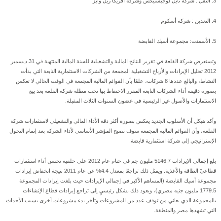
3. النقل : شركة نايل لوجيستيكس وشركة أفريكا ريل وايز
4. التعدين : شركة أسكوم
5. الأسمنت: مجموعة أسيك القابضة
وتستعرض شركة القلعة في تقرير النتائج المالية والتشغيلية للسنة المالية المنتهية في 31 ديسمبر
2012 تحليل الإيرادات والأرباح التشغيلية المجمعة من الشركات الاستثمارية التابعة التي بدأت
النشاط، والبالغ عددها 8 شركات، علمًا بأن القوائم المالية المجمعة في الوقت الحالي لا تعكس
بصورة دقيقة أداء الشركات التابعة المقرر الاحتفاظ بها تحت مظلة شركة القلعة بعد بيع
الاستثمارات والأصول غير الرئيسية في غضون السنوات الثلاث المقبلة.
وأكد هيكل أن الأسلوب الجديد يعكس بصورة أكثر دقة الأداء المالي والتشغيلي لاستثمارات شركة
القلعة، وأن القوائم المالية المجمعة سوف تصبح المؤشر الأساسي لأداء الشركة بعد إتمام التحول
الإستراتيجي إلى شركة استثمارية قابضة.
بلغ إجمالي الإيرادات 5146.7 مليون جم في ختام عام 2012 على خلفية تحسن أداء استثمارات
قطاعيْ الطاقة والأغذية. ويمثل ذلك تراجعًا بمعدل 4.4% عن عام 2011 نتيجة انخفاض إيرادات
مجموعة أسيك القابضة (المساهم الأكبر في إجمالي الإيرادات حيث بلغت إيرادات المجموعة
1779.5 مليون جنيه مصري)، ويعود ذلك بشكل رئيسيٍ إلى تراجع إيرادات قطاع الإنشاءات
بالمجموعة الذي يعاني من توقف عدد من المشروعات وتأخر بدء مشروعات أخرى بسبب الأحداث
التي تشهدها مصر والمنطقة.