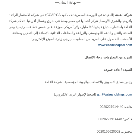
—نهاية البيان—
شركة القلعة
(المقيدة في البورصة المصرية تحت كود CCAP.CA) هي شركة الاستثمار الرائدة
بأفريقيا والشرق الأوسط, تتركز أعمالها في مصر ومنطقتي شرق وشمال أفريقيا. تتحكم شركة
القلعة باستثمارات تبلغ قيمتها 9.5 مليار دولار أمريكي موزعة على خمس قطاعات رئيسية وهي
الطاقة والنقل والدعم اللوجيستي والزراعة والصناعات الغذائية بالإضافة إلى التعدين وصناعة
الأسمنت. للحصول على المزيد من المعلومات يرجي زيارة الموقع الإلكتروني:
www.citadelcapital.com
للمزيد من المعلومات، رجاء الاتصال:
السيدة / غادة حمودة
رئيس قطاع التسويق والاتصالات والهوية المؤسسية | شركة القلعة
g...@qalaaholdings.com
(اضغط لإظهار البريد الإلكتروني)
هاتف: 0020227914440
فاكس: 0020227914448
محمول: 0020166620002