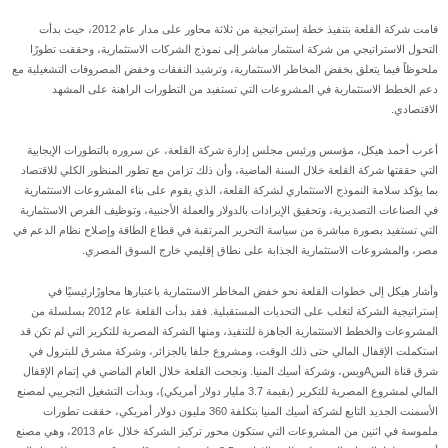
قامت شركة القلعة بتنفيذ خطة إستراتيجية من ثلاثة محاور على مدار عام 2012، حيث بدأت
التحول الاستراتيجي من شركة استثمار مباشر إلى نموذج الشركات الاستثمارية، وحققت تطورًا
ملحوظاً فيما يتعلق بخفض المخاطر الاستثمارية، وترشيد النفقات وخفض المصروفات التشغيلية مع
دعم الخطط الاستثمارية في المشروعات التي تستفيد من التطورات الراهنة على المشهد
الاقتصادي.
أعرب أحمد هيكل، مؤسس ورئيس مجلس إدارة شركة القلعة، عن سروره بالتطورات الإيجابية
التي حققتها شركة القلعة خلال السنة الماضية، وأن ذلك تزامن مع تطور المنظور الكلي للاقتصاد
بما يؤكد سلامة النموذج الاستثماري لشركة القلعة، الذي يقوم على بناء المشروعات الاستثمارية
في الصناعات التصديرية، وتحقيق الإيرادات بالدولار والعملة الأجنبية، وتوظيف الفرص الاستثمارية
التي تستفيد بصورة مباشرة من سياسة التحرير المرتقبة في قطاع الطاقة وإصلاح نظام الدعم في
مصر، والمشروعات الاستثمارية الجذابة على نطاق إقليمي خارج السوق المصري.
وأشار هيكل إلى خطوات القلعة نحو خفض المخاطر الاستثمارية باعتبارها محاورًارئيسيًا في
إستراتيجية الشركة لتغلب على التحديات المستقبلية. فقد بدأت القلعة عام 2012 بسلسلة من
المشروعات والخطط الاستثمارية الجاهزة للتنفيذ، ومنها الشركة المصرية للتكرير التي لم تكن قد
استكملت الإقفال المالي حتى ذلك الوقت، ومشروع جلفا بالجزائر، وشركة مشرق للبترول في
شرق قناة السAويس، وشركة أسيك المنيا. ونجحت القلعة خلال العام الماضي في إتمام الإقفال
المالي لمشروع المصرية للتكرير (بقيمة 3.7 مليار دولار أمريكي)، وبدأت التشغيل التجريبي لمصنع
الأسمنت الجديد التابع لشركة أسيك المنيا بتكلفة 360 مليون دولار أمريكي، حققت تطورات
ملموسة في اثنين من المشروعات التي ستكون محور تركيز الشركة خلال عام 2013، وهي مصنع