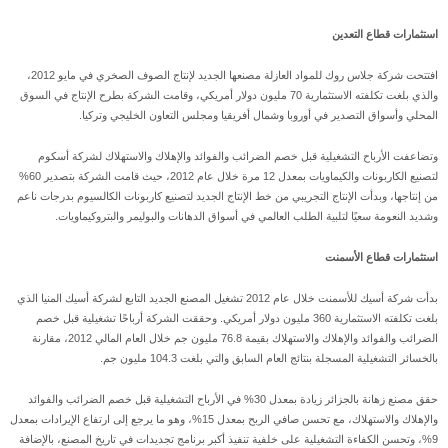
استثمارات قطاع التعدين
افتتحت شركة جلاس روك للمواد العازلة مصنعها الجديد لإنتاج الصوف الصخري في مايو 2012،
والذي بلغت تكلفته الاستثمارية 70 مليون دولار أمريكي، وقامت الشركة بطرح الإنتاج في السوق
المحلي وأسواق التصدير في أوروبا وشمال أفريقيا ومجلس التعاون الخليجي وتركيا.
وتضاعفت الأرباح التشغيلية قبل خصم الضرائب والفوائد والإهلاك والاستهلاك لشركة أسكوم
لتصنيع الكاربونات والكيماويات بمعدل 12 مرة خلال عام 2012، حيث قامت الشركة بتصدير 60%
من إنتاجها، وبدأت الإنتاج التجريبي من خط الإنتاج الجديد لتصنيع كاربونات الكالسيوم بدرجات ناعم
وشديد النعومة سعيًا لتلبية الطلب العالمي في أسواق الدهانات والبوليمر والبتروكيماويات.
استثمارات قطاع الأسمنت
بدأت شركة أسيك للأسمنت خلال عام 2012 تشغيل المصنع الجديد التابع لشركة أسيك المنيا الذي
بلغت تكلفته الاستثمارية 360 مليون دولار أمريكي. وحققت الشركة أرباحًا تشغيلية قبل خصم
الضرائب والفوائد والإهلاك والاستهلاك بقيمة 76.8 مليون جم خلال العام المالي 2012، مقارنة
بالخسائر التشغيلية المسجلة بنتائج العام السابق والتي بلغت 104.3 مليون جم.
حقق مصنع زهانة بالجزائر زيادة بمعدل 30% في الأرباح التشغيلية قبل خصم الضرائب والفوائد
والإهلاك والاستهلاك، مع تحسن صافي الربح بمعدل 15%، وهو ما يرجع إلى ارتفاع الإيرادات بمعدل
9%، وتحسن الكفاءة التشغيلية على خلفية تنفيذ أكبر برنامج تجديدات في تاريخ المصنع، بالإضافة