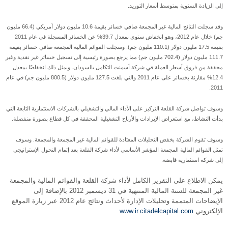
إلى الزيادة السنوية بمتوسط أسعار التوريد.
وقد سجلت النتائج المالية غير المجمعة صافي خسائر بقيمة 10.6 مليون دولار أمريكي (66.4 مليون
جم) خلال عام 2012، وهو انخفاض سنوي بمعدل 39.7% عن الخسائر المسجلة في عام 2011
بقيمة 17.5 مليون دولار (110.1 مليون جم). وسجلت القوائم المالية المجمعة صافي خسائر بقيمة
111.7 مليون دولار (702.4 مليون جم) مما يرجع بصورة رئيسية إلى تسجيل خسائر غير نقدية وغير
محققة من فروق أسعار العملة في شركة أسمنت التكامل بالسودان. ويمثل ذلك انخفاضًا بمعدل
12.4% مقارنة بخسائر على عام 2011 والتي بلغت 127.5 مليون دولار (800.5 مليون جم) في عام
2011.
وسوف تواصل شركة القلعة التركيز على الأداء المالي والتشغيلي بالشركات الاستثمارية التابعة التي
بدأت النشاط، مع استعراض الإيرادات والأرباح التشغيلية المحققة في كل قطاع بصورة منفصلة.
وسوف تقوم الشركة بخفض التحليلات المعتادة للقوائم المالية غير المجمعة والمجمعة. وسوف
تمثل القوائم المالية المجمعة المؤشر الأساسي لأداء شركة القلعة بعد إتمام التحول الإستراتيجي
إلى شركة استثمارية قابضة.
يمكن الاطلاع على التقرير الكامل لأداء شركة القلعة والقوائم المالية والمجمعة
غير المجمعة للسنة المالية المنتهية في 31 ديسمبر 2012 بالإضافة إلى
الإيضاحات المتممة وتحليلات الإدارة لأحداث ونتائج عام 2012 عبر زيارة الموقع
الإلكتروني
www.ir.citadelcapital.com