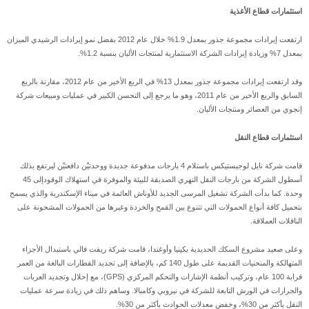
استثمارات قطاع الأغذية
ارتفعت إيرادات مجموعة جذور بمعدل 1.9% خلال عام 2012 بفضل نمو إيرادات الرشيدي الميزان
بمعدل 7% وزيادة إيرادات الشركة الاستثمارية لمنتجات الألبان بنسبة 1.2%.
وقد ارتفعت إيرادات مجموعة جذور بمعدل 13% في الربع الأخير من عام 2012، مقارنة بالربع
السابق والربع الأخير من عام 2011، وهو ما يرجع إلى التحسن الكبير في عمليات ومبيعات شركة
إنجوي من العصائر ومنتجات الألبان.
استثمارات قطاع النقل
قامت شركة نايل لوجيستيكس باستلام 4 بارجات مدفوعة جديدة ووحدتيْن دافعتيْن ليرتفع بذلك
أسطول الشركة من بارجات النقل النهري الصديقة للبيئة والموفرة في استهلاك الوقودإلى 45
وحدة. كما بدأت الشركة تشغيل المرسى الجديد للأوناش العائمة في ميناء الإسكندرية والذي يسمح
بتحميل كافة أنواع الحمولات التي تتنوع بين القمح والخردة وغيرها من الحمولات المشحونة على
الناقلات العملاقة.
وعلى صعيد مشروع السكك الحديدية بكينيا وأوغندا، قامت شركة ريفت فالي باستبدال الأجزاء
المتهالكة والمنحنيات القديمة على طول 140 كم، بالإضافة إلى تجديد القطارات البالغة من العمر
قرابة 100 عام، وتركيب أنظمة الإشارات والتحكم المركزي (GPS)، مع إحلال وتجديد العربات
والجرارات في الورش التابعة للشركة في نيروبي وكامبالا. وساهم ذلك في زيادة سرعة عمليات
النقل بأكثر من 30%، وخفض معدلات الحوادث بأكثر من 30%.