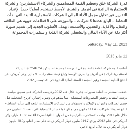
قدرة الشركة خلق وتعظيم القيمة للمساهمين والشركاء الاستثماريين؛ والشركة
الاستثمارية الرائدة في أفريقيا والشرق الأوسط تستخدم أسلوبًا جديدًا لإعداد
التقارير عبر تحليل مجمل الأداء المالي للشركات الاستثمارية التابعة التي بدأت
النشاط – البالغ عددها 8 شركات – والموزعة على 5 قطاعات حيوية هي الطاقة،
والنقل، والأغذية، والتعدين، والأسمنت؛ يهدف الأسلوب الجديد إلى تقديم صورة
أكثر دقة عن الأداء المالي والتشغيلي لشركة القلعة واستثمارات المجموعة
Saturday, May 11, 2013
11 مايو 2013
أعلنت اليوم شركة القلعة (المقيدة في البورصة المصرية تحت كود CCAP.CA)، الشركة
الاستثمارية الرائدة في أفريقيا والشرق الأوسط وتبلغ قيمة استثمارات 9.5 مليار دولار أمريكي، عن
النتائج المالية المجمعة وغير المجمعة للسنة المالية المنتهية في 31 ديسمبر 2012.
حققت استثمارات القلعة تطورات جذرية خلال عام 2012.وحرصت الشركة على تطبيق سياسة
ترشيد النفقات وخفض المصروفات التشغيلية، مما ساهم في وصول إجمالي الأرباح التشغيلية قبل
خصم الضرائب والفوائد والإهلاك والاستهلاك من الشركات الاستثمارية التابعة التي بدأت النشاط –
البالغ عددها 8 شركات – 111.4 مليون جم، مقارنة بالخسائر التشغيلية التي بلغت 0.1 مليون جم
خلال عام 2011. وبلغت الاستثمارات الرئيسية من الموارد الذاتية لشركة القلعة 1.155 مليار دولار
أمريكي في ختام 2012، بواقع 214.7 مليون دولار أمريكي زيادة على مدار العام، و48.2 مليون
دولار أمريكي زيادة خلال الربع الأخير.