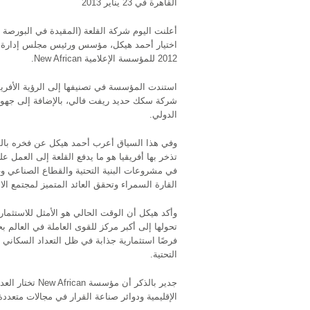
القاهرة في 23 يناير 2013
2012 للمؤسسة الإعلامية New African.
استندت المؤسسة في تصنيفها إلى الرؤية الأفري
شركة سكك حديد ريفت فالي، بالإضافة إلى جهوده
الدولي.
وفي هذا السياق أعرب أحمد هيكل عن فخره بالوجود
تذخر بها أفريقيا هو ما يدفع القلعة إلى العمل ع
في مشروعات البنية التحتية والقطاع الصناعي وغي
القارة السمراء وتحقق العائد المتميز لمجتمع الا
وأكد هيكل أن الوقت الحالي هو الأمثل للاستثما
فرصًا استثمارية جذابة في ظل التعداد السكاني ال
التحتية.
جدير بالذكر أن
الإقليمية ودوائر صناعة القرار في مجالات متعدد