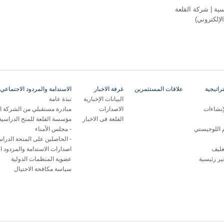
ية | شركة القلعة
لإلكتروني)
اتيجية
علاقات المستثمرين
غرفة الاخبار
الاستدامة والمردود الاجتماعي 
البيانات الإخبارية
نبذة عامة
إنشاءات
الاصدارات
مبادرة مستقبلي من الشركة ال
القلعة فى الاخبار
مؤسسة القلعة للمنح الدراسية
م اللوجيستي
مجلس الأمناء
الحاصلين على المنحة الدراس
غليف
اصدارات الاستدامة والمردود ا
ر رئيسية
عضوية المنظمات الدولية
سياسة مكافحة الاحتيال