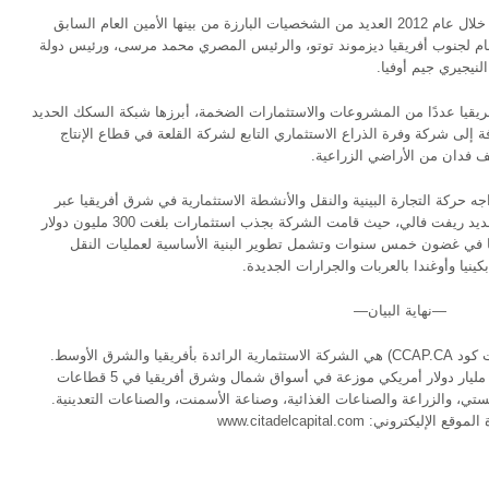
وتضم قائمة أكثر 100 شخصية مؤثرة في أفريقيا خلال عام 2012 العديد من الشخصيات البارزة من بينها الأمين العام السابق
ام لجنوب أفريقيا ديزموند توتو، والرئيس المصري محمد مرسى، ورئيس دولة
نيجيري جيم أوفيا.
ريقيا عددًا من المشروعات والاستثمارات الضخمة، أبرزها شبكة السكك الحديد
فة إلى شركة وفرة الذراع الاستثماري التابع لشركة القلعة في قطاع الإنتاج
ه حركة التجارة البينية والنقل والأنشطة الاستثمارية في شرق أفريقيا عبر
قيادة برنامج متكامل لإعادة هيكلة شركة سكك حديد ريفت فالي، حيث قامت الشركة بجذب استثمارات بلغت 300 مليون دولار
ها في غضون خمس سنوات وتشمل تطوير البنية الأساسية لعمليات النقل
نيا وأوغندا بالعربات والجرارات الجديدة.
—نهاية البيان—
شركة القلعة (المقيدة في البورصة المصرية تحت كود CCAP.CA) هي الشركة الاستثمارية الرائدة بأفريقيا والشرق الأوسط.
وتتحكم شركة القلعة باستثمارات تبلغ قيمتها 9.5 مليار دولار أمريكي موزعة في أسواق شمال وشرق أفريقيا في 5 قطاعات
تي، والزراعة والصناعات الغذائية، وصناعة الأسمنت، والصناعات التعدينية.
ني: www.citadelcapital.com