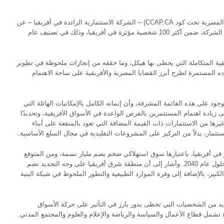
أعلنت اليوم شركة القلعة (المقيدة في البورصة المصرية تحت كود CCAP.CA) – الشركة الاستثمارية الرائدة في أفريقيا – عن
اختيار أحمد هيكل، مؤسس ورئيس مجلس إدارة الشركة، ضمن أكثر 100 شخصية مؤثرة في أفريقيا، وذلك في تصنيف عام
قية المتكاملة التي يحظى بها هيكل، وما حققه من إنجازات ملحوظة في تطوير
 المستمرة لطرح أبرز القضايا المصرية والأفريقية على ساحة الاهتمام
 على هذه القائمة المشرفة، وأن إيمانه الكامل بالإمكانيات الهائلة التي
لى زيادة اهتمام المستثمرين بالفرص الواعدة في الأسواق الأفريقية، وتحديدًا
رها من الاستثمارات ذات القيمة المضافة التي تعود بالمنفعة على أبناء
ستثمار، بدلاً من التركيز على المشروعات التقليدية في مجال السلع الأساسية.
ر في أفريقيا، باعتبارها سوق استهلاكي ضخم يضم مليار نسمة، ومن المتوقع
تحولها إلى أكبر مركز للقوى العاملة في العالم بحلول عام 2040. وأشار إلى أن منطقة شرق أفريقيا على وجه التحديد تضم
كبير، بالإضافة إلى وفرة الموارد الطبيعية والتطور الملحوظ في شبكة البنية
 مؤسسة New African تختار العديد من الشخصيات التي تحظى بدور بارز في التأثير على حركة الأسواق
ة تشمل قطاع الأعمال والسياسة والرياضة والإعلام والعلوم والمجتمع المدني.