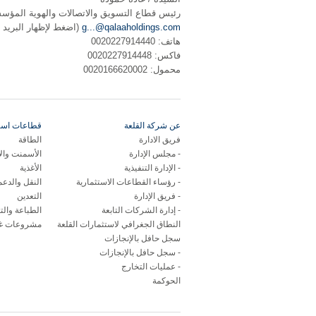
رئيس قطاع التسويق والاتصالات والهوية المؤسس
g...@qalaaholdings.com
(اضغط لإظهار البريد ا
هاتف: 0020227914440
فاكس: 0020227914448
محمول: 0020166620002
عن شركة القلعة
قطاعات استر
فريق الادارة
الطاقة
مجلس الإدارة
الأسمنت وال
الإدارة التنفيذية
الأغذية
رؤساء القطاعات الاستثمارية
النقل والدع
فريق الإدارة
التعدين
إدارة الشركات التابعة
الطباعة والت
النطاق الجغرافي لاستثمارات القلعة
مشروعات غي
سجل حافل بالإنجازات
سجل حافل بالإنجازات
عمليات التخارج
الحوكمة