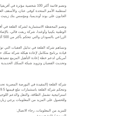
لمنظمة الأمم المتحدة كوفى عنان، والأسقف الع
الجابون على بوند أونديمبا، ومؤسس بنك زينيث ال
وتضم المحفظة الاستثمارية لشركة القلعة في أف
الوطنية بكينيا وأوغندا، شركة ريفت فالي، بالإضا
الزراعي بالسودان والتي تتحكم بأكثر من 500 ألف فدان من الأراضي الزراعية.
وتساهم شركة القلعة في تذليل العقبات التي تواج
أمريكي لدعم خطة إعادة التأهيل المزمع تنفيذ
وتحديث القضبان وتزويد شبكة السكك الحديدية بكي
استراتيجية تشمل الطاقة، والنقل والدعم اللوجيس
وللحصول على المزيد من المعلومات يرجي زيارة الموقع الإليكترو
للمزيد من المعلومات، رجاء الاتصال:
السيدة / غادة حمودة