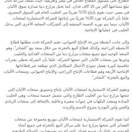
الطازج على مستوى القطاع الخاص في مصر وأفريقيا، حيث تمتلك مزرعة ألبان
تبلغ مساحتها أكثر من 10 آلاف فدان. كما تحتل مزارع دينا صدارة سوق الألبان
في مصر، حيث تقوم بإنتاج 70% تقريبًا من الحليب الخام في السوق المصري،
علمًا بأن الشركة تورد 20% تقريبًا من إنتاجها للشركة الاستثمارية لمنتجات
الألبان، بينما يتم توريد النسبة المتبقية إلى الشركات المحلية الأخرى التي يدخل
الحليب في عملياتها الإنتاجية.
وإلى جانب أنشطة مزرعة الإنتاج الحيواني، تضم الشركة تحت مظلتها قطاع
الأنشطة الزراعية، وكذلك قطاع البيع بالتجزئة من خلال منفذ بيع "الشادر"، وهو
المنفذ الوحيد لبيع جميع منتجات مزارع دينا من المنتجات الغذائية والحليب
وغيرها من منتجات الألبان التي تنتجها الشركة، علمًا بأن الشركة تحظى بقدرات
تنافسية كبيرة بفضل نموذج الأعمال المتكامل الذي توظفه عبر قطاعاتها
الإنتاجية الأربعة وهم قطاعات الإنتاج الزراعي، والإنتاج الحيواني، ومنتجات الألبان،
والبيع بالتجزئة "الشادر".
وتقوم الشركة الاستثمارية لمنتجات الألبان بإنتاج وتسويق منتجات الألبان التي
تنتجها مزارع دينا من الحليب الطازج والتي تشمل خمسة منتجات، وهي الحليب
السادة ومتعدد النكهات في عبوات صغيرة وعائلية، بالإضافة إلى منتجات الزبادي
والجبن ولبن البودرة منزوع الدسم والزبدة.
كما تقوم الشركة الاستثمارية لمنتجات الألبان بتوزيع مجموعة من منتجات
العصائر التي تنتجها مزارع دينا على مراكز البيع بالتجزئة في جميع أنحاء
الجمهورية، علمًا بأن جميع عصائر الشركة يتم تصنيعها من الفواكه الطبيعية