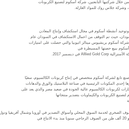
ن خلال شركتيها التابعتين، شركة أسكوم لتصنيع الكربونات
ة، وشركة جلاس روك للمواد العازلة.
توحيد أنشطة أسكوم في مجال استكشاف وإنتاج المعادن
السودان، حيث تم التوقف من اعمال الاستكشاف في السودان عام
يد شركة أسكوم بريشيوس ميتالز اثيوبيا والتي حصلت على امتيازات
 فقد قامت شركة أسكوم ببيع حصتها المسيطرة في
All في ديسمبر 2017.
صنع تابع لشركة أسكوم متخصص في إنتاج كربونات الكالسيوم، سعيًا
ارها إحدى المكونات الرئيسية في صناعة البلاستيك والورق والدهانات
يازات لكربونات الكالسيوم عالية الجودة في صعيد مصر والذي يعد على
تصنيع الكربونات والكيماويات بتصدير منتجاتها
ة
الشركة 30 الف طن متري من الصوف الصخري و 20 ألف طن من الصوف الزجاجي سنويا منذ بدء الانتاج في