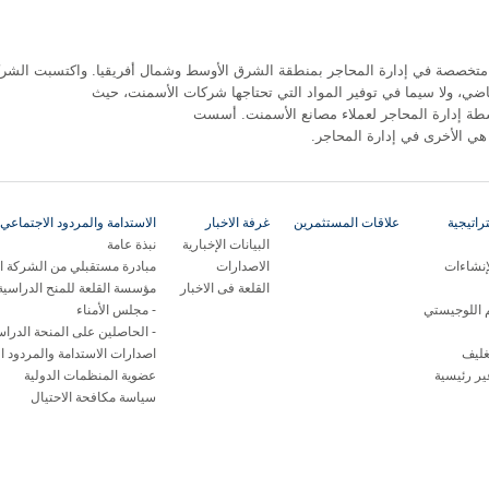
تخصصة في إدارة المحاجر بمنطقة الشرق الأوسط وشمال أفريقيا. واكتسبت الشر
اضي، ولا سيما في توفير المواد التي تحتاجها شركات الأسمنت، حيث
يراداتها من أنشطة إدارة المحاجر لعملاء مصانع الأسمنت. أسست
ي الأخرى في إدارة المحاجر.
اتيجية
علاقات المستثمرين
غرفة الاخبار
الاستدامة والمردود الاجتماعي 
البيانات الإخبارية
نبذة عامة
إنشاءات
الاصدارات
مبادرة مستقبلي من الشركة ال
القلعة فى الاخبار
مؤسسة القلعة للمنح الدراسية
م اللوجيستي
مجلس الأمناء
الحاصلين على المنحة الدراس
غليف
اصدارات الاستدامة والمردود ا
ر رئيسية
عضوية المنظمات الدولية
سياسة مكافحة الاحتيال