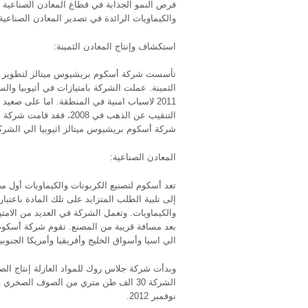
فرص النمو الجذابة في قطاع المعادن الصناعية م
والكيماويات الرائدة في تصدير المعادن الصناعي
استكشاف وإنتاج المعادن الثمينة:
تأسست شركة أسكوم بريشيوس ميتالز لتطوير و
الثمينة. عملت الشركة بامتيازات في أثيوبيا و
2011 لاسباب امنية في المنطقة. اما على صع
التنقيب عن الذهب في 2008،
شركة أسكوم بريشيوس ميتالز اثيوبيا الي الشركة الأسترالية lied Gold Corp
المعادن الصناعية:
تعد أسكوم لتصنيع الكربونات والكيماويات أول م
إلى تلبية الطلب المتزايد على تلك المادة باعتب
والكيماويات. وتعمل الشركة في العديد من الامت
بعد مسافة قريبة من المصنع. تقوم شركة أسكوم ل
الي اسيا وأسواق الخليج وأفريقيا وأمريكا الجنوبي
نوفمبر 2012.