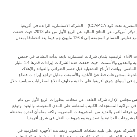
أعلنت اليوم شركة القلعة (المقيدة في البورصة المصرية تحت كود CCAP.CA) – الشركة الاستثمارية الرائدة في أفريقيا
والشرق الأوسط وتبلغ قيمة استثمارات 9.5 مليار دولار أمريكي، عن النتائج المالية عن الربع الأول من عام 2013، حيث حققت
الشركة أرباحًا غير مجمعة بقيمة 5.3 مليون جم، مع تقليص الخسائر المجمعة إلى 126.4 مليون جم فيما يعد انخفاضًا بمعدل
ات الأداء الرئيسية بثمان شركات استثمارية تابعة بدأت النشاط في خمس
قطاعات إستراتيجية تشمل الطاقة والنقل والأغذية والتعدين والأسمنت، حيث حققت هذه الشركات إيرادات قدرها 1.4 مليار
لماضي. وبلغت الأرباح التشغيلية قبل خصم الضرائب والفوائد والإهلاك
التحسن الملحوظ بمشروعات قطاعيْ الأغذية والأسمنت مقابل تراجع إيرادات قطاع
ارة في أسواق شرق أفريقيا على خلفية مخاوف اندلاع اضطرابات سياسية خلال
مجلس الإدارة شركة القلعة، عن سعادته بتطورات الربع الأول من عام
لعة في مواكبة المستجدات الكلية بالمنطقة على المدى المتوسط والبعيد. وتوقع
إلى عرقلة النمو بالعديد من المشروعات المصرية، ولكنه مطمأن لقدرة محفظة
لمشروعات الغذائية والتصديرية ومشروعات النقل في شرق أفريقيا.
الشركة تقوم على تلبية تطلعات الشعوب ومساندة الأجهزة الحكومية في
ور الحيوي الذي تلعبه شركة سكك حديد ريفت فالي في تنشيط حركة التجارة