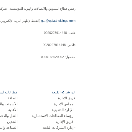
رئيس قطاع التسويق والاتصالات والهوية المؤسسية | شركة 
g...@qalaaholdings.com
(اضغط لإظهار البريد الإلكتروني
هاتف: 0020227914440
فاكس: 0020227914448
محمول: 0020166620002
عن شركة القلعة
قطاعات استر
فريق الادارة
الطاقة
مجلس الإدارة
الأسمنت وال
الإدارة التنفيذية
الأغذية
رؤساء القطاعات الاستثمارية
النقل والدع
فريق الإدارة
التعدين
إدارة الشركات التابعة
الطباعة والت