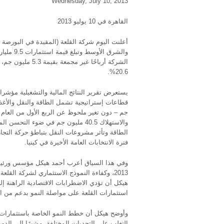
Wednesday, July 10, 2013
القاهرة في 10 يوليو 2013
20.6%.
يستعرض تقرير النتائج المالية والتشغيلية مؤشر
جم – دون تغير ملحوظ عن الربع الأول من العام ا
والاستهلاك 40.5 مليون جم في ضوء 
الطاقة وتأثر مشروعات النقل بتباطؤ حركة التج
فترة الانتخابات العامة الأخيرة في كينيا.
وفي هذا السياق أعرب أحمد هيكل مؤسس ورئيس 
2013، وكفاءة النموذج الاستثماري لشركة الق
هيكل أن تؤدي الاضطرابات الاقتصادية الراهنة 
استثمارات القلعة على مواصلة النمو بدعم من ا
وأوضح هيكل أن خطط النمو الخاصة باستثمارات 
التغلب على التحديات المختلفة، مشيرًا إلى الد