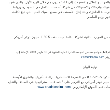
وتضاعفت الأرباح التشغيلية قبل خصم الضرائب والفوائد والإهلال والاستهلاك إلى 19.1 مليون جم خلال الربع الأول، والذي شهد
فوائد والإهلاك والاستهلاك من شركة أسمنت التكامل في السودان، وزيادة
انة الجاهزة، وبدء إنتاج الأسمنت في مصنع أسيك المنيا الذي تبلغ تكلفته
لم يطرأ تغيير ملحوظ على الاستثمارات الرئيسية من الموارد الذاتية لشركة القلعة حيث بلغت 1150.5 مليون دولار أمريكي
يمكن الاطلاع على التقرير الكامل لأداء شركة القلعة والقوائم المالية والمجمعة غير المجمعة للفترة المالية المنتهية في 31 مارس 2013 بالإضافة إلى
تروني
ir.citadelcapital.com
—نهاية البيان—
(المقيدة في البورصة المصرية تحت كود CCAP.CA) هي الشركة الاستثمارية الرائدة بأفريقيا والشرق الأوسط.
وتتحكم شركة القلعة باستثمارات تبلغ قيمتها 9.5 مليار دولار أمريكي مع التركيز على 5 قطاعات إستراتيجية هي الطاقة، والنقل،
ومات على الموقع الإليكتروني:
www.citadelcapital.com