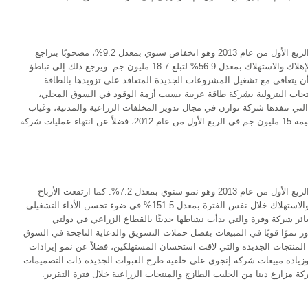
بلغت الإيرادات المجمعة 291.5 مليون جم خلال الربع الأول من عام 2013 وهو انخفاض سنوي بمعدل 9.2%، مصحوبًا بتراجع
الأرباح التشغيلية قبل خصم الضرائب والفوائد والإهلاك والاستهلاك بمعدل 56.9% لتبلغ 18.7 مليون جم. ويرجع ذلك إلى تباطؤ
 أن يتعافى مع تشغيل المشروعات الجديدة المتعاقد على تزويدها بالطاقة
تجات البترولية بشركة طاقة عربية بسبب أزمة الوقود في السوق المحلي،
لتي تنفذها شركة توازن في مجال تدوير المخلفات الزراعية والمدنية، وغياب
الإيرادات الاستثنائية التي حققتها شركة توازن بقيمة 15 مليون جم في الربع الأول من عام 2012، فضلاً عن انتهاء عمليات شركة
بلغت الإيرادات المجمعة 324.8 مليون جم خلال الربع الأول من عام 2013 وهو نمو سنوي بمعدل 7.2%. كما ارتفعت الأرباح
التشغيلية قبل خصم الضرائب والفوائد والإهلاك والاستهلاك خلال نفس الفترة بمعدل 151.5% في ضوء تحسن الأداء التشغيلي
 شركة وفرة والتي بدأت نشاطها حديثًا بالقطاع الزراعي في دولتي
موًا قويًا في المبيعات بفضل حملات التسويق والدعاية الناجحة في السوق
المنتجات الجديدة والتي لاقت استحسان المستهلكين، فضلاً عن نمو إيرادات
زيادة مبيعات شركة إنجوي على خلفية طرح العبوات الجديدة ذات التصميمات
ة مزارع دينا من الحليب الطازج والمنتجات الزراعية خلال فترة التقرير.