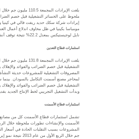
مومباسا بكينيا في ظل مخاوف اندلاع أعمال العنف
نايل لوجيستيكس بمعدل 22.2% نتيجة توقف أنشطة النقل النهري في الربع الأول لإجراء أعمال الصيانة بالأهوسة النيلية.
استثمارات قطاع التعدين
المصروفات التشغيلية للمشروعات حديثة النشأة 
لمحاجر مصنع أسمنت التكامل بالسودان. بينما سج
التشغيلية قبل خصم الضرائب والفوائد والإهلاك و
وبدأت التشغيل التجريبي لخط الإنتاج الجديد بقدرة 5 آلاف طن شهري
استثمارات قطاع الأسمنت
تشمل استثمارات قطاع الأسمنت كل من مصانع ا
جم خلال الربع الأ