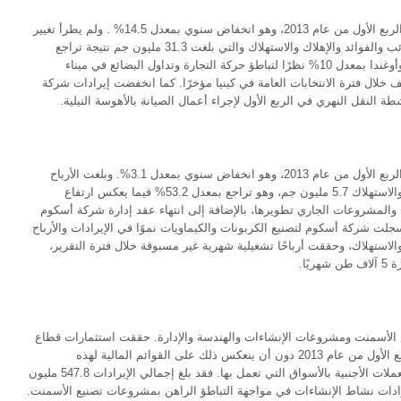
بلغت الإيرادات المجمعة 110.5 مليون جم خلال الربع الأول من عام 2013، وهو انخفاض سنوي بمعدل 14.5% . ولم يطرأ تغيير
ملحوظ على الخسائر التشغيلية قبل خصم الضرائب والفوائد والإهلاك والاستهلاك والتي بلغت 31.3 مليون جم نتيجة تراجع
إيرادات شركة سكك حديد ريفت فالي في كينيا وأوغندا بمعدل 10% نظرًا لتباطؤ حركة التجارة وتداول البضائع في ميناء
 خلال فترة الانتخابات العامة في كينيا مؤخرًا. كما انخفضت إيرادات شركة
بلغت الإيرادات المجمعة 131.8 مليون جم خلال الربع الأول من عام 2013، وهو انخفاض سنوي بمعدل 3.1%. وبلغت الأرباح
التشغيلية قبل خصم الضرائب والفوائد والإهلاك والاستهلاك 5.7 مليون جم، وهو تراجع بمعدل 53.2% فيما يعكس ارتفاع
والمشروعات الجاري تطويرها، بالإضافة إلى انتهاء عقد إدارة شركة أسكوم
لت شركة أسكوم لتصنيع الكربونات والكيماويات نموًا في الإيرادات والأرباح
الاستهلاك، وحققت أرباحًا تشغيلية شهرية غير مسبوقة خلال فترة التقرير،
ًا.
لأسمنت ومشروعات الإنشاءات والهندسة والإدارة. حققت استثمارات قطاع
الأسمنت والإنشاءات تطورات ملحوظة خلال الربع الأول من عام 2013 دون أن ينعكس ذلك على القوائم المالية لهذه
المشروعات بسبب التقلبات الحادة في أسعار العملات الأجنبية بالأسواق التي تعمل بها. فقد بلغ إجمالي الإيرادات 547.8 مليون
ول من عام 2013 نتيجة نمو إيرادات نشاط الإنشاءات في مواجهة التباطؤ الراهن بمشروعات تصنيع الأسمنت.