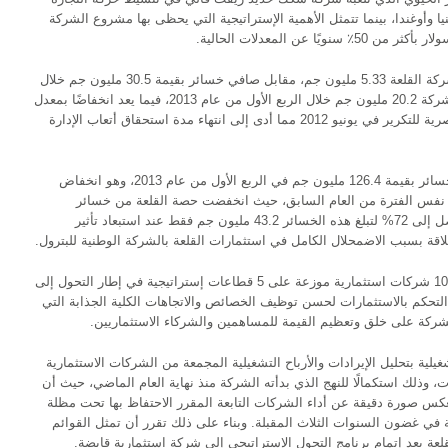
يا وأوغندا، بينما تتمثل الأهمية الإستراتيجية التي يحظى بها مشروع الشركة
عن المعدلات الحالية.
بلغ صافي الأرباح بالنتائج المالية غير المجمعة لشركة القلعة 5.33 مليون جم، مقابل صافي خسائر بقيمة 30.5 مليون جم خلال
الربع الأول من العام الماضي. وبلغت إيرادات الشركة 20.2 مليون جم خلال الربع الأول من عام 2013، فيما يعد انخفاضًا بمعدل
17.2% نظرًا لإتمام الإقفال المالي لمشروع المصرية للتكرير في يونيو 2012 مما أدى إلى انتهاء مدة استحقاق أتعاب الإدارة
وسجلت النتائج المالية المجمعة للشركة صافي خسائر بقيمة 126.4 مليون جم في الربع الأول من عام 2013، وهو انخفاض
 159.3 مليون جم خلال نفس الفترة من العام السابق، حيث انخفضت حصة القلعة من خسائر
الأطراف ذات العلاقة، علمًا بأن هذا الانخفاض يصل إلى 72% لتبلغ هذه الخسائر 43.2 مليون جم فقط عند استبعاد تأثير
قة بسبب الاضمحلال الكامل في استثمارات القلعة بالشركة الوطنية للبترول.
وبدأت القلعة الاستحواذ على حصص الأغلبية في 10 شركات استثمارية موزعة على 5 قطاعات إستراتيجية في إطار التحول إلى
لتحكم بالاستثمارات لحسن توظيف الخصائص والاتجاهات الكلية الجذابة التي
ركة على خلق وتعظيم القيمة للمساهمين والشركاء الاستثماريين.
شغيلية بتحليل الإيرادات والأرباح التشغيلية المجمعة من الشركات الاستثمارية
لتي بدأت النشاط، والبالغ عددها 8 شركات، وذلك استكمالًا للنهج الذي بدأته الشركة منذ نهاية العام الماضي، حيث أن
تعكس صورة دقيقة عن أداء الشركات التابعة المقرر الاحتفاظ بها تحت مظلة
ية في غضون السنوات الثلاث المقبلة. وبناء على ذلك تقرر أن تمثل القوائم
لعة بعد إتمام برنامج التحول الإستراتيجي إلى شركة استثمارية قابضة.