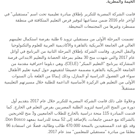
الخيمة والمطرية.
قامت الشركة المصرية للتكرير بإطلاق مبادرة تعليمية تحت اسم "مستقبلي" في
أواخر عام 2016 ضمن مساعيها لتوفير فرص التعليم المتكافئة في منطقة
مسطرد وغيرها من المجتمعات المحيطة.
تضمنت المرحلة الأولى من مستقبلي تزويد 6 طلبة بفرصة استكمال تعليمهم
العالي في الجامعة الأمريكية بالقاهرة والأكاديمية العربية للعلوم والتكنولوجيا
والنقل البحري. وقامت الشركة بإطلاق المرحلة الثانية من البرنامج في أوائل
عام 2017 والتي شهدت منح 30 معلم بمرحلة الحضانة والتعليم الابتدائي فرصة
المشاركة ببرنامج "التعليم المبكر" (CELE)، وهي دبلوما احترافية مقدمة من
الجامعة الأمريكية بالقاهرة مصممة خصيصًا لتثقيفهم حول كيفية تعليم الأطفال
سواء في الفصول الدراسية أو المنازل، وذلك إيمانًا من القلعة بأن السنوات
الأولى من التعليم هي الركيزة الأساسية الداعمة للطلبة خلال مسيرتهم التعليمية
مستقبلاً.
وعلاوةً على ذلك قامت الشركة المصرية للتكرير خلال عام 2017 بتقديم أول
دورة من المنح الدراسية لتزويد الطلبة المصريين بفرص التعلم في الخارج. كما
قدمت المبادرة 115 منحة دراسية بالخارج للطلاب الجامعيين و3 منح للخريجين
بالشراكة مع خمس جامعات، بالإضافة إلى 52 منحة للدراسة بمعهد Don Bosco.
وقد بلغ عدد المستفيدين بالمنحة 470.000 طالب وطالبة، فضلًا عن استفادة 96
معلمًا من مبادرة "مستقبلي للمعلمين" منذ عام 2017.