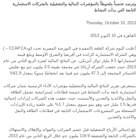
وترصد تحسناً ملحوظاً بالمؤشرات المالية والتشغيلية بالشركات الاستثمارية
التابعة التي بدأت النشاط
Thursday, October 10, 2013
القاهرة في 10 أكتوبر 2013
أعلنت اليوم شركة القلعة (المقيدة في البورصة المصرية تحت كودCCAP.CA – )
وهي الشركة الاستثمارية الرائدة في أفريقيا والشرق الأوسط وتبلغ قيمة
استثماراتها 9.5 مليار دولار أمريكي، عن النتائج المالية لفترة الربع الثاني من عام
2013، حيث حققت الشركة أرباحًا غير مجمعة بقيمة 3.5 مليون جم مع تقليص
الخسائر المجمعة إلى 47.3 مليون جم فيما يعد انخفاضًا سنويًا بمعدل 61.9%.
يستعرض تقرير النتائج المالية والتشغيلية مؤشرات الأداء الرئيسية بثمان شركات
استثمارية تابعة بدأت النشاط في خمسة قطاعات إستراتيجية تشمل الطاقة
والنقل والأغذية والتعدين والأسمنت، حيث حققت هذه الشركات إيرادات إجمالية
قدرها 1.5 مليار جم، وهو نمو سنوي بمعدل 1.7% على خلفية زيادة الإيرادات
المسجلة من المشروعات الاستثمارات التابعة في قطاعات الطاقة والنقل
والأغذية والتعدين.
بلغ إجمالي الأرباح التشغيلية قبل خصم الضرائب والفوائد والإهلاك والاستهلاك
بالشركات التابعة والشقيقة 119.9 مليون جم خلال الربع الثاني من عام 2013،