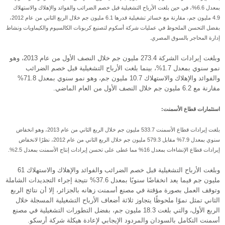
بمعدل 6.6%، في حين بلغت الأرباح التشغيلية قبل خصم الضرائب والفوائد والإهلاك والاستهلاك
4.9 مليون جم، مقارنة مع خسائر تشغيلية قدرها 6.1 مليون جم خلال الربع الثاني من عام 2012،
بفضل التحسن الملحوظ في عمليات شركة أسكوم لتصنيع كربونات الكالسيوم والكيماويات ونشاط
إدارة المحاجر بالسوق المصري.
وبلغت إيرادات الشركة 273.4 مليون جم خلال النصف الأول من عام 2013، وهو
نمو سنوي بمعدل 1.7%، بينما بلغت الأرباح التشغيلية قبل خصم الضرائب
والفوائد والإهلاك والاستهلاك 10.7 مليون جم، وهو نمو سنوي بمعدل 71.8%
مقارنة مع 6.2 مليون جم خلال النصف الأول من العام الماضي.
استثمارات قطاع الأسمنت:
بلغت إيرادات قطاع الأسمنت 533.7 مليون جم خلال الربع الثاني من عام 2013، وهو انخفاض
سنوي بمعدل 7.9% مقابل 579.3 مليون جم خلال الربع الثاني من عام 2012، نظرًا لانخفاض
إيرادات قطاع الإنشاءات بمعدل 16% مما غطى على تحسن إيرادات إنتاج الأسمنت بمعدل 2.5%.
وبلغت الأرباح التشغيلية قبل خصم الضرائب والفوائد والإهلاك والاستهلاك 61
مليون جم فيما يعد انخفاضًا سنويًا بمعدل 37.6% نتيجة إجراء التجديدات الشاملة
وتوقف العمل بصورة مؤقتة في مصنع أسمنت زهانه بالجزائر، إلا أن نتائج الربع
الثاني تمثل نموًا ملحوظًا يتجاوز ثلاثة أضعاف الأرباح التشغيلية المسجلة خلال
الربع الأول، والتي بلغت 18.3 مليون جم، بفضل التطورات التشغيلية في مصنع
أسمنت التكامل بالسودان والمردود الإيجابي لإعادة هيكلة شركة أرسكو.