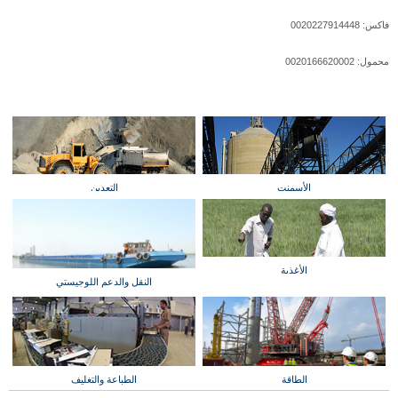
فاكس: 0020227914448
محمول: 0020166620002
الأسمنت
التعدين
الأغذية
النقل والدعم اللوجيستي
الطاقة
الطباعة والتغليف