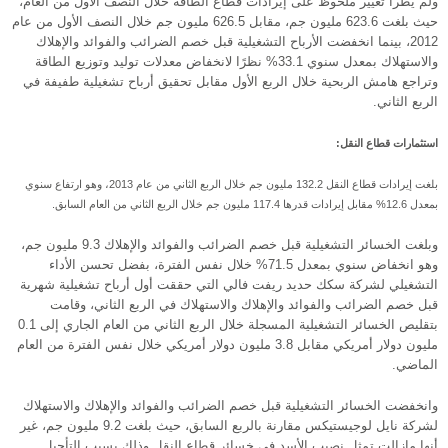
ولم يطرأ تغيير ملحوظ على إيرادات قطاع الطاقة خلال النصف الأول من العام،
حيث بلغت 623.6 مليون جم، مقابل 626.5 مليون جم خلال النصف الأول من عام
2012، بينما انخفضت الأرباح التشغيلية قبل خصم الضرائب والفوائد والإهلاك
والاستهلاك بمعدل سنوي 33.1% نظرًا لانخفاض معدلات توليد وتوزيع الطاقة
وتراجع هامش الربحية خلال الربع الأول مقابل تحقيق أرباح تشغيلية طفيفة في
الربع الثاني.
استثمارات قطاع النقل:
بلغت إيرادات قطاع النقل 132.2 مليون جم خلال الربع الثاني من عام 2013، وهو ارتفاع سنوي
بمعدل 12.6% مقابل إيرادات قدرها 117.4 مليون جم خلال الربع الثاني من العام السابق.
وبلغت الخسائر التشغيلية قبل خصم الضرائب والفوائد والإهلاك 9.3 مليون جم،
وهو انخفاض سنوي بمعدل 71.5% خلال نفس الفترة، بفضل تحسن الأداء
التشغيلي لشركة سكك حديد ريفت فالي التي حققت أول أرباح تشغيلية شهرية
قبل خصم الضرائب والفوائد والإهلاك والاستهلاك في الربع الثاني، وقامت
بتقليص الخسائر التشغيلية المسجلة خلال الربع الثاني من العام الجاري إلى 0.1
مليون دولار أمريكي مقابل 3.8 مليون دولار أمريكي خلال نفس الفترة من العام
الماضي.
وانخفضت الخسائر التشغيلية قبل خصم الضرائب والفوائد والإهلاك والاستهلاك
لشركة نايل لوجيستيكس مقارنة بالربع السابق، حيث بلغت 9.2 مليون جم، غير
أنها مازالت تمثل نصيب الأسد في خسائر قطاع النقل وذلك بسبب التأجيل