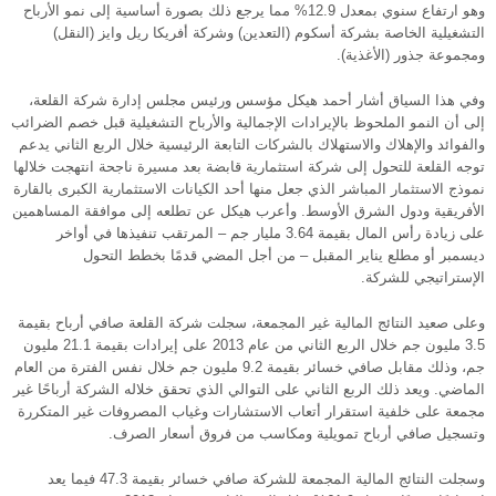
وهو ارتفاع سنوي بمعدل 12.9% مما يرجع ذلك بصورة أساسية إلى نمو الأرباح
التشغيلية الخاصة بشركة أسكوم (التعدين) وشركة أفريكا ريل وايز (النقل)
ومجموعة جذور (الأغذية).
وفي هذا السياق أشار أحمد هيكل مؤسس ورئيس مجلس إدارة شركة القلعة،
إلى أن النمو الملحوظ بالإيرادات الإجمالية والأرباح التشغيلية قبل خصم الضرائب
والفوائد والإهلاك والاستهلاك بالشركات التابعة الرئيسية خلال الربع الثاني يدعم
توجه القلعة للتحول إلى شركة استثمارية قابضة بعد مسيرة ناجحة انتهجت خلالها
نموذج الاستثمار المباشر الذي جعل منها أحد الكيانات الاستثمارية الكبرى بالقارة
الأفريقية ودول الشرق الأوسط. وأعرب هيكل عن تطلعه إلى موافقة المساهمين
على زيادة رأس المال بقيمة 3.64 مليار جم – المرتقب تنفيذها في أواخر
ديسمبر أو مطلع يناير المقبل – من أجل المضي قدمًا بخطط التحول
الإستراتيجي للشركة.
وعلى صعيد النتائج المالية غير المجمعة، سجلت شركة القلعة صافي أرباح بقيمة
3.5 مليون جم خلال الربع الثاني من عام 2013 على إيرادات بقيمة 21.1 مليون
جم، وذلك مقابل صافي خسائر بقيمة 9.2 مليون جم خلال نفس الفترة من العام
الماضي. ويعد ذلك الربع الثاني على التوالي الذي تحقق خلاله الشركة أرباحًا غير
مجمعة على خلفية استقرار أتعاب الاستشارات وغياب المصروفات غير المتكررة
وتسجيل صافي أرباح تمويلية ومكاسب من فروق أسعار الصرف.
وسجلت النتائج المالية المجمعة للشركة صافي خسائر بقيمة 47.3 فيما يعد