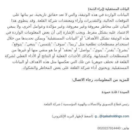
البيانات المستقبلية (إبراء الذمة)
البيانات الواردة في هذه الوثيقة، والتي لا تعد حقائق تاريخية، تم بنائها على
التوقعات الحالية، والتقديرات وآراء ومعتقدات شركة القلعة. وقد ينطوي هذا
البيان على مخاطر معروفة وغير معروفة، وغير مؤكدة وعوامل أخرى، ولا ينبغي
الاعتماد عليه بشكل مفرط. ويجب الإشارة إلى أن بعض المعلومات الواردة في
هذه الوثيقة تشكل االأهداف” أو “البيانات المستقبلية” ويمكن تحديدها من خلال
استخدام مصطلحات تطلعية مثل “ربما”، “سوف”، “يلتمس”، “ينبغي”، “يتوقع”،
“يشرع”، “يقدر”، “ينوي”، “يواصل” أو “يعتقد” أو ما هو منفي منها أو غيرها من
المصطلحات المشابهة. وكذلك الأحداث الفعلية أو النتائج أو الأداء الفعلي لشركة
القلعة قد تختلف جوهريا عن تلك التي تعكسها مثل هذه الاهداف أو البيانات
المستقبلية. ويحتوي أداء شركة القلعة على بعض المخاطر والشكوك.
للمزيد من المعلومات، رجاء الاتصال:
السيدة / غادة حمودة
رئيس قطاع التسويق والاتصالات والهوية المؤسسية | شركة القلعة
g...@qalaaholdings.com
(اضغط لإظهار البريد الإلكتروني)
هاتف: 0020227914440