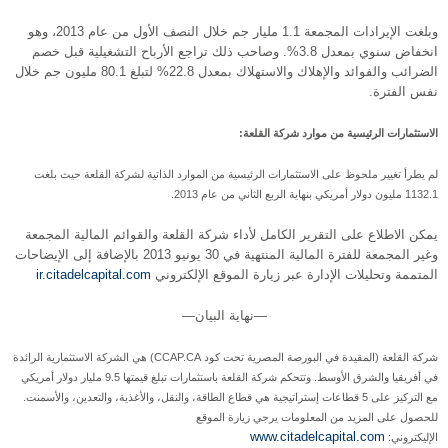
وبلغت الإيرادات المجمعة 1.1 مليار جم خلال النصف الأول من عام 2013، وهو
انخفاض سنوي بمعدل 3.8%. وصاحب ذلك تراجع الأرباح التشغيلية قبل خصم
الضرائب والفوائد والإهلاك والاستهلاك بمعدل 22.8% لتبلغ 80.1 مليون جم خلال
نفس الفترة.
الاستثمارات الرئيسية من موارد شركة القلعة:
لم يطرأ تغيير ملحوظ على الاستثمارات الرئيسية من الموارد الذاتية لشركة القلعة حيث بلغت
1132.1 مليون دولار أمريكي بنهاية الربع الثاني من عام 2013.
يمكن الاطلاع على التقرير الكامل لأداء شركة القلعة والقوائم المالية المجمعة
وغير المجمعة للفترة المالية المنتهية في 30 يونيو 2013 بالإضافة إلى الإيضاحات
المتممة وتحليلات الإدارة عبر زيارة الموقع الإلكتروني
ir.citadelcapital.com
—نهاية البيان—
شركة القلعة (المقيدة في البورصة المصرية تحت كود CCAP.CA) هي الشركة الاستثمارية الرائدة
في أفريقيا والشرق الأوسط. وتتحكم شركة القلعة باستثمارات تبلغ قيمتها 9.5 مليار دولار أمريكي
مع التركيز على 5 قطاعات إستراتيجية هي قطاع الطاقة، والنقل، والأغذية، والتعدين، والأسمنت.
للحصول على المزيد من المعلومات يرجي زيارة الموقع
www.citadelcapital.com
الإليكتروني: