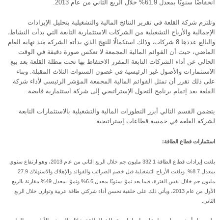
انخفاضًا سنويًا بمعدل 61.9% خلال الربع الثاني من عام 2013.
وتلتزم شركة القلعة في تقرير النتائج المالية والتشغيلية بتحليل الإيرادات
الإجمالية والأرباح التشغيلية من الشركات الاستثمارية التابعة التي بدأت النشاط،
والبالغ عددها 8 شركات، وذلك استكمالًا للنهج الذي بدأته الشركة منذ نهاية العام
الماضي، حيث أن القوائم المالية المجمعة لا تعكس صورة دقيقة في الوقت
الحالي عن أداء الشركات التابعة المقرر الاحتفاظ بها تحت مظلة القلعة بعد بيع
الاستثمارات والأصول غير الرئيسية في غضون السنوات الثلاث المقبلة. وبناء
على ذلك تقرر أن تمثل القوائم المالية المجمعة المؤشر الرئيسي لأداء شركة
القلعة بعد إتمام برنامج التحول الإستراتيجي إلى شركة استثمارية قابضة.
يتضمن القسم التالي أبرز التطورات المالية والتشغيلية بالاستثمارات التابعة
لشركة القلعة في خمسة قطاعات إستراتيجية:
استثمارات قطاع الطاقة:
بلغت إيرادات قطاع الطاقة 332.1 مليون جم خلال الربع الثاني من عام 2013، وهو ارتفاع سنوي
بمعدل 8.7%. وبلغت الأرباح التشغيلية قبل خصم الضرائب والفوائد والإهلاك والاستهلاك 27.9
مليون جم خلال نفس الفترة، فيما يعد نموًا سنويًا بمعدل 6.6% ونموًا بمعدل 49% مقارنة بالربع
الأول من عام 2013، ويأتي ذلك على خلفية تحسن أداء شركتي طاقة عربية وتوازن خلال الربع
الثاني.