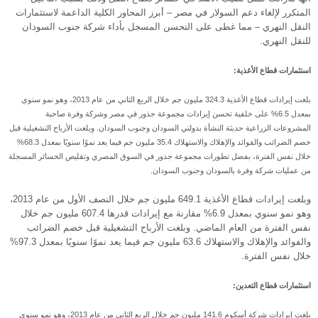
المتكرر لإلغاء دعم السولار في مصر – أبرز المحاور الكلية الداعمة لاستثمارات
النقل النهري – مما غطى على التحسن المسجل بأداء شركة جنوب السودان
للنقل النهري.
استثمارات قطاع الأغذية:
بلغت إيرادات قطاع الأغذية 324.3 مليون جم خلال الربع الثاني من عام 2013، وهو نمو سنوي
بمعدل 6.5% على خلفية تحسن إيرادات مجموعة جذور في مصر وشركة وفرة صاحبة
المشروعات الزراعية حديثة النشأة بدولتي السودان وجنوب السودان. وبلغت الأرباح التشغيلية قبل
خصم الضرائب والفوائد والإهلاك والاستهلاك 35.4 مليون جم فيما يعد نموًا سنويًا بمعدل 68.3%
خلال نفس الفترة، بفضل تطورات مجموعة جذور في السوق المصري وتقليص الخسائر المسجلة
من عمليات شركة وفرة بالسودان وجنوب السودان.
وبلغت إيرادات قطاع الأغذية 649.1 مليون جم خلال النصف الأول من عام 2013،
وهو نمو سنوي بمعدل 6.9% مقارنة مع إيرادات قدرها 607.4 مليون جم خلال
نفس الفترة من العام الماضي. وبلغت الأرباح التشغيلية قبل خصم الضرائب
والفوائد والإهلاك والاستهلاك 63.6 مليون جم فيما يعد نموًا سنويًا بمعدل 97.3%
خلال نفس الفترة.
استثمارات قطاع التعدين:
بلغت إيرادات شركة أسكوم 141.6 مليون جم خلال الربع الثاني من عام 2013، وهو نمو سنوي