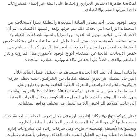
لمكافحة ظاهرة الاحتباس الجراري والحفاظ على البيئة عبر إنشاء المشروعات
ذات المردود البيئي والاقتصادي.
ويعد الوقود البديل أحد مصادر الطاقة المتجددة والنظيفة نظرًا لاستخلاصه من
المخلفات الزراعية التي بخلاف ذلك يتم حرقها وإهدار قيمتها الاقتصادية. كم أن
الاعتماد على الوقود البديل له العديد من المزايا بالنسبة للصناعات الثقيلة ولا
سيما صناعة الأسمنت، حيث يمثل أحد الحلول العملية للتغلب على مشكلة تكدس
المخلفات بالعديد من المدن والمجمعات العمرانية الكبرى، كما أنه يساهم في
خفض الانبعاثات الناتجة عن استخدام أنواع الوقود الأحفوري مثل المازوت والغاز
الطبيعي والفحم، فضلاً عن انخفاض تكلفته ووفرة مصادره المتجددة.
وأضاف اسيفا أن الشراكة الجديدة ستساهم في تحقيق أفضل النتائج خلال
المراحل المقبلة عبر تعزيز أنشطة التكامل بين الشركتين، حيث تحظى شركة
«إيكارو» بالخبرات الواسعة والمعرفة التقنية الخاصة بجمع وتقطيع ونقل
المخلفات العضوية، بينما تتمتع شركة ««East Africa Mining بالدراية الواسعة
حول طبيعة السوق، والقدرة على العمل مع الحكومة ومختلف الجهات المعنية،
إلى جانب امتلاكها للتراخيص اللازمة للعمل في مختلف مواقع المخلفات.
تحتل شركة «توازن» مكانة إقليمية بارزة في مجال تدوير المخلفات الصلبة، حيث
تضم مظلتها كل من الشركة المصرية لتدوير المخلفات الصلبة «إيكارو»
ومجموعة الأنشطة الهندسية «إنتاج»، وهي شركات رائدة في مشروعات إدارة
المخلفات الصلبة وتقديم الحلول التقنية ذات العلاقة، وتحظى بأنشطة وعمليات