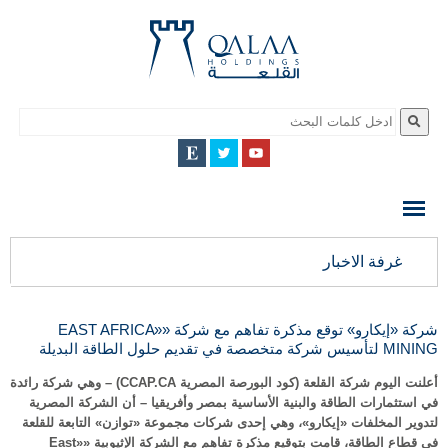
QALAA
HOLDING
S.A.E
QALAA
غرفة الاخبار
HOLDINGS
شركة «إيكارو» توقع مذكرة تفاهم مع شركة ««EAST AFRICA
MINING لتأسيس شركة متخصصة في تقديم حلول الطاقة البديلة
أعلنت اليوم شركة القلعة (كود البورصة المصرية CCAP.CA) – وهي شركة رائدة
في استثمارات الطاقة والبنية الأساسية بمصر وأفريقيا – أن الشركة المصرية
لتدوير المخلفات «إيكارو»، وهي إحدى شركات مجموعة «توازن» التابعة للقلعة
في قطاع الطاقة، قامت بتوقيع مذكرة تفاهم مع الشركة الإثيوبية ««East