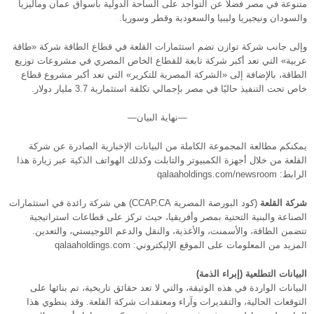
متنوعة في مصر فضلاً عن التواجد على الساحة الدولية بأسواق عمان وماليزيا
والسودان ونيجيريا وليبيا والسعودية وقطر وسوريا.
وإلى جانب شركة توازن تضم استثمارات القلعة في قطاع الطاقة شركة «طاقة
عربية» التي تعد أكبر شركة تابعة للقطاع الخاص المصري في مشروعات توزيع
الطاقة، بالإضافة إلى «الشركة المصرية للتكرير» التي تعد أكبر مشروع قطاع
خاص تحت التنفيذ حاليًا في مصر بإجمالي تكلفة استثمارية 3.7 مليار دولار.
—نهاية البيان—
يمكنكم مطالعة المجموعة الكاملة من البيانات الإخبارية الصادرة عن شركة
القلعة من خلال أجهزة الكمبيوتر والتابلت وكذلك الهواتف الذكية عبر زيارة هذا
الرابط: qalaaholdings.com/newsroom
شركة القلعة
(كود البورصة المصرية CCAP.CA) هي شركة رائدة في استثمارات
الصناعة والبنية التحتية بمصر وأفريقيا، حيث تركز على قطاعات استراتيجية
تتضمن الطاقة، والأسمنت، والأغذية، والنقل والدعم اللوجيستي، والتعدين.
المزيد من المعلومات على الموقع الإليكتروني: qalaaholdings.com
البيانات التطلعية (إبراء الذمة)
البيانات الواردة في هذه الوثيقة، والتي لا تعد حقائق تاريخية، تم بنائها على
التوقعات الحالية، والتقديرات وآراء ومعتقدات شركة القلعة. وقد ينطوي هذا