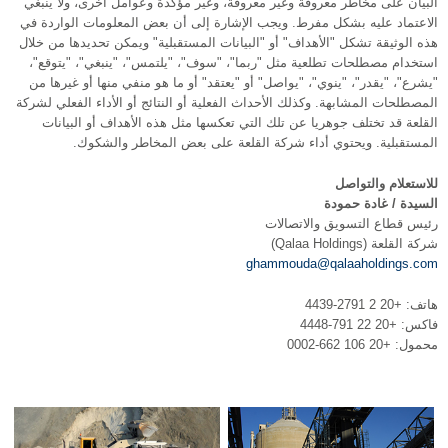
البيان على مخاطر معروفة وغير معروفة، وغير مؤكدة وعوامل أخرى، ولا ينبغي
الاعتماد عليه بشكل مفرط. ويجب الإشارة إلى أن بعض المعلومات الواردة في
هذه الوثيقة تشكل "الأهداف" أو "البيانات المستقبلية" ويمكن تحديدها من خلال
استخدام مصطلحات تطلعية مثل "ربما"، "سوف"، "يلتمس"، "ينبغي"، "يتوقع"،
"يشرع"، "يقدر"، "ينوي"، "يواصل" أو "يعتقد" أو ما هو منفي منها أو غيرها من
المصطلحات المشابهة. وكذلك الأحداث الفعلية أو النتائج أو الأداء الفعلي لشركة
القلعة قد تختلف جوهريا عن تلك التي تعكسها مثل هذه الأهداف أو البيانات
المستقبلية. ويحتوي أداء شركة القلعة على بعض المخاطر والشكوك.
للاستعلام والتواصل
السيدة / غادة حمودة
رئيس قطاع التسويق والاتصالات
شركة القلعة (Qalaa Holdings)
ghammouda@qalaaholdings.com
هاتف: +20 2 2791-4439
فاكس: +20 22 791-4448
محمول: +20 106 662-0002