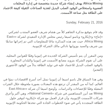
Africa Mining بهدف إنشاء شركة جديدة متخصصة في إدارة المخلفات
العضوية واستخلاص الوقود الصلب البديل لتغذية الصناعات الثقيلة كثيفة الاعتماد
على الطاقة مثل صناعة الأسمنت.
Sunday, February 21, 2016
وقد قام بتوقيع مذكرة التفاهم كلاً من هشام شريف العضو المنتدب لشركتي
«إنتاج» و«إيكارو» وباسو اسيفا رئيس مجلس الإدارة التنفيذي لشركة ««East
Africa Mining، حيث تعد هذه المذكرة نتاجًا للمفاوضات التي تم إجرائها سابقًا
بين شريف والسيد بوزوايها تادالي مالك الشركة الإثيوبية.
ومن المقرر أن يتم تأسيس الشركة الجديدة في إثيوبيا وفقًا للقوانين المحلية،
على أن تقوم الشركة بتزويد مصانع الأسمنت في إثيوبيا والبلدان المجاورة
بالوقود الصلب البديل للاعتماد عليه في توليد الطاقة بدلاً من الوقود الأحفوري
(الفحم).
وفي هذا السياق قال باسو اسيفا أن إثيوبيا تمثل أحد أسرع الاقتصادات نموًا في
العالم، كما أنه من المقدر أن ترتفع هذه المعدلات بصورة ملحوظة خلال الفترات
المقبلة وفقًا للإحصاءات والدراسات. وأوضح اسيفا أن شركة ««East Africa
Mining تعد أبرز المساهمين في شركة «National Cement»، وهي أكبر وأعرق
شركات الأسمنت الإثيوبية، وأن قرار العمل مع شركة «إيكارو» لتوفير حلول
الطاقة المتجددة يأتي في ضوء الخطوات الجادة التي تتخذها الحكومة الإثيوبية