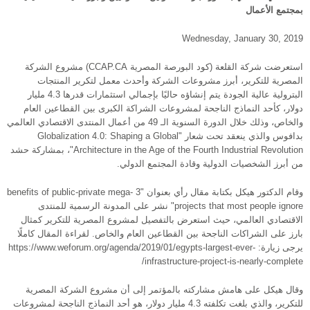
بمجتمع الأعمال
Wednesday, January 30, 2019
استعرضت شركة القلعة (كود البورصة المصرية CCAP.CA) مشروع الشركة
المصرية للتكرير، أبرز مشروعات الشركة وأحدث معمل لتكرير المنتجات
البترولية عالية الجودة يتم إنشاؤه حاليًا بإجمالي استثمارات قدرها 4.3 مليار
دولار، كأحد النماذج الناجحة لمشروعات الشراكة الكبرى بين القطاعين العام
والخاص، وذلك خلال الدورة السنوية الـ 49 من أعمال المنتدى الاقتصادي العالمي
بدافوس والذي ينعقد تحت شعار "Globalization 4.0: Shaping a Global
Architecture in the Age of the Fourth Industrial Revolution"، بمشاركة حشد
من أبرز الشخصيات الدولية وقادة المجتمع الدولي.
وقام الدكتور هيكل بكتابة مقال رأي بعنوان "3 benefits of public-private mega-
projects that most people ignore" نشر على المدونة الرسمية للمنتدى
الاقتصادي العالمي، حيث استعرض بالتفصيل لمشروع المصرية للتكرير كمثال
بارز على الشراكات الناجحة بين القطاعين العام والخاص. لقراءة المقال كاملًا
يرجى زيارة: https://www.weforum.org/agenda/2019/01/egypts-largest-ever-
infrastructure-project-is-nearly-complete/
وقال هيكل على هامش مشاركته بالمؤتمر إلى أن مشروع الشركة المصرية
للتكرير، والذي بلغت تكلفته 4.3 مليار دولار، هو أحد النماذج الناجحة لمشروعات