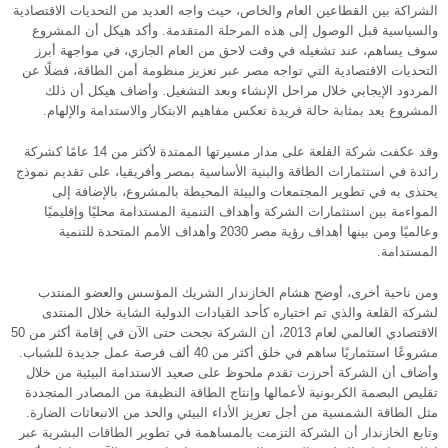
الشراكة بين القطاعين العام والخاص، حيث واجه العديد من التحديات الاقتصادية
والسياسية قبل الوصول إلى هذه المرحلة المتقدمة. وأكد هيكل أن المشروع
سوف يساهم، عند تشغيله في وقت لاحق من العام الجاري، في مواجهة أبرز
التحديات الاقتصادية التي تواجه مصر عبر تعزيز منظومة أمن الطاقة، فضلًا عن
المردود الإيجابي خلال مراحل الإنشاء وبعد التشغيل. وأضاف هيكل أن ذلك
المشروع يعد بمثابة حالة فريدة تعكس مفاهيم الابتكار والاستدامة والإلهام.
وقد عكفت شركة القلعة على مدار مسيرتها الممتدة لأكثر من 14 عامًا كشركة
رائدة في استثمارات الطاقة والبنية الأساسية بمصر وأفريقيا، على تقديم نموذج
يحتذى به في تطوير المجتمعات والبيئة المحيطة بالمشروع، بالإضافة إلى
المواءمة بين استثمارات الشركة وأهداف التنمية المستدامة محليًا وإقليميًا
وعالميًا ومن بينها أهداف رؤية مصر 2030 وأهداف الأمم المتحدة للتنمية
المستدامة.
ومن ناحية أخرى، أوضح هشام الخازندار الشريك المؤسس والعضو المنتدب
لشركة القلعة والذي تم اختياره كأحد القيادات الدولية الشابة خلال المنتدى
الاقتصادي العالمي لعام 2013، أن الشركة نجحت حتى الآن في إقامة أكثر من 50
مشروعًا استثماريًا ساهم في خلق أكثر من 40 ألف فرصة عمل جديدة للشباب.
وأضاف أن الشركة أحرزت تقدم ملحوظ على صعيد الاستدامة البيئية من خلال
تقليص البصمة الكربونية لأعمالها وإنتاج الطاقة النظيفة من المصادر المتجددة
مثل الطاقة الشمسية من أجل تعزيز الأداء البيئي والحد من الانبعاثات الضارة.
وتابع الخازندار أن الشركة التزمت بالمساهمة في تطوير الطاقات البشرية عبر