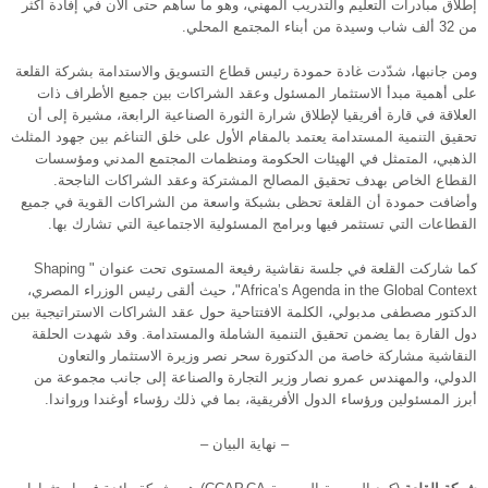
إطلاق مبادرات التعليم والتدريب المهني، وهو ما ساهم حتى الآن في إفادة أكثر
من 32 ألف شاب وسيدة من أبناء المجتمع المحلي.
ومن جانبها، شدّدت غادة حمودة رئيس قطاع التسويق والاستدامة بشركة القلعة
على أهمية مبدأ الاستثمار المسئول وعقد الشراكات بين جميع الأطراف ذات
العلاقة في قارة أفريقيا لإطلاق شرارة الثورة الصناعية الرابعة، مشيرة إلى أن
تحقيق التنمية المستدامة يعتمد بالمقام الأول على خلق التناغم بين جهود المثلث
الذهبي، المتمثل في الهيئات الحكومة ومنظمات المجتمع المدني ومؤسسات
القطاع الخاص بهدف تحقيق المصالح المشتركة وعقد الشراكات الناجحة.
وأضافت حمودة أن القلعة تحظى بشبكة واسعة من الشراكات القوية في جميع
القطاعات التي تستثمر فيها وبرامج المسئولية الاجتماعية التي تشارك بها.
كما شاركت القلعة في جلسة نقاشية رفيعة المستوى تحت عنوان " Shaping
Africa’s Agenda in the Global Context"، حيث ألقى رئيس الوزراء المصري،
الدكتور مصطفى مدبولي، الكلمة الافتتاحية حول عقد الشراكات الاستراتيجية بين
دول القارة بما يضمن تحقيق التنمية الشاملة والمستدامة. وقد شهدت الحلقة
النقاشية مشاركة خاصة من الدكتورة سحر نصر وزيرة الاستثمار والتعاون
الدولي، والمهندس عمرو نصار وزير التجارة والصناعة إلى جانب مجموعة من
أبرز المسئولين ورؤساء الدول الأفريقية، بما في ذلك رؤساء أوغندا ورواندا.
– نهاية البيان –