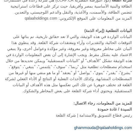
شركة القلعة
(كود البورصة المصرية CCAP.CA) هي شركة رائدة في استثمارات
الطاقة والبنية الأساسية بمصر وأفريقيا، حيث تركز على قطاعات استراتيجية
تتضمن الطاقة، والأسمنت، والأغذية، والنقل والدعم اللوجيستي، والتعدين.
المزيد من المعلومات على الموقع الإلكتروني: qalaaholdings.com
البيانات التطلعية (إبراء الذمة)
البيانات الواردة في هذه الوثيقة، والتي لا تعد حقائق تاريخية، تم بنائها على
التوقعات الحالية، والتقديرات وآراء ومعتقدات شركة القلعة. وقد ينطوي هذا
البيان على مخاطر معروفة وغير معروفة، وغير مؤكدة وعوامل أخرى، ولا ينبغي
الاعتماد عليه بشكل مفرط. ويجب الإشارة إلى أن بعض المعلومات الواردة في
هذه الوثيقة تشكل "الأهداف" أو "البيانات المستقبلية" ويمكن تحديدها من خلال
استخدام مصطلحات تطلعية مثل "ربما"، "سوف"، "يلتمس"، "ينبغي"، "يتوقع"،
"يشرع"، "يقدر"، "ينوي"، "يواصل" أو "يعتقد" أو ما هو منفي منها أو غيرها من
المصطلحات المشابهة. وكذلك الأحداث الفعلية أو النتائج أو الأداء الفعلي لشركة
القلعة قد تختلف جوهريا عن تلك التي تعكسها مثل هذه الأهداف أو البيانات
المستقبلية. ويحتوي أداء شركة القلعة على بعض المخاطر والشكوك.
للمزيد من المعلومات، رجاء الاتصال:
السيدة / غادة حمودة
رئيس قطاع التسويق والاستدامة | شركة القلعة
ghammouda@qalaaholdings.com