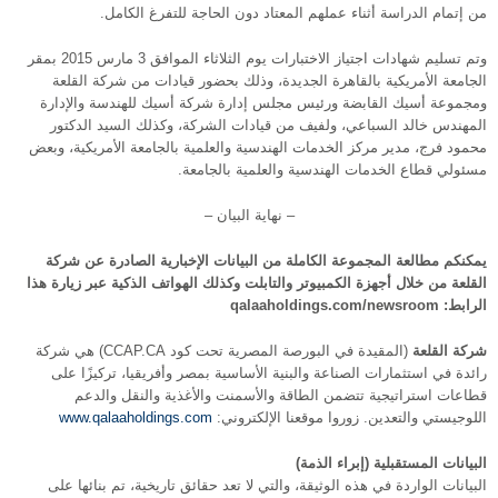
من إتمام الدراسة أثناء عملهم المعتاد دون الحاجة للتفرغ الكامل.
وتم تسليم شهادات اجتياز الاختبارات يوم الثلاثاء الموافق 3 مارس 2015 بمقر
الجامعة الأمريكية بالقاهرة الجديدة، وذلك بحضور قيادات من شركة القلعة
ومجموعة أسيك القابضة ورئيس مجلس إدارة شركة أسيك للهندسة والإدارة
المهندس خالد السباعي، ولفيف من قيادات الشركة، وكذلك السيد الدكتور
محمود فرج، مدير مركز الخدمات الهندسية والعلمية بالجامعة الأمريكية، وبعض
مسئولي قطاع الخدمات الهندسية والعلمية بالجامعة.
– نهاية البيان –
يمكنكم مطالعة المجموعة الكاملة من البيانات الإخبارية الصادرة عن شركة
القلعة من خلال أجهزة الكمبيوتر والتابلت وكذلك الهواتف الذكية عبر زيارة هذا
الرابط: qalaaholdings.com/newsroom
شركة القلعة
(المقيدة في البورصة المصرية تحت كود CCAP.CA) هي شركة
رائدة في استثمارات الصناعة والبنية الأساسية بمصر وأفريقيا، تركيزًا على
قطاعات استراتيجية تتضمن الطاقة والأسمنت والأغذية والنقل والدعم
اللوجيستي والتعدين. زوروا موقعنا الإلكتروني:
www.qalaaholdings.com
البيانات المستقبلية (إبراء الذمة)
البيانات الواردة في هذه الوثيقة، والتي لا تعد حقائق تاريخية، تم بنائها على