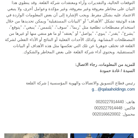
التوقعات الحالية، والتقديرات وآراء ومعتقدات شركة القلعة. وقد ينطوي هذا
البيان على مخاطر معروفة وغير معروفة، وغير مؤكدة وعوامل أخرى، ولا ينبغي
الاعتماد عليه بشكل مفرط. ويجب الإشارة إلى أن بعض المعلومات الواردة في
هذه الوثيقة تشكل "الأهداف" أو "البيانات المستقبلية" ويمكن تحديدها من خلال
استخدام مصطلحات تطلعية مثل "ربما"، "سوف"، "يلتمس"، "ينبغي"، "يتوقع"،
"يشرع"، "يقدر"، "ينوي"، "يواصل" أو "يعتقد" أو ما هو منفي منها أو غيرها من
المصطلحات المشابهة. وكذلك الأحداث الفعلية أو النتائج أو الأداء الفعلي لشركة
القلعة قد تختلف جوهريا عن تلك التي تعكسها مثل هذه الأهداف أو البيانات
المستقبلية. ويحتوي أداء شركة القلعة على بعض المخاطر والشكوك.
للمزيد من المعلومات، رجاء الاتصال:
السيدة / غادة حمودة
رئيس قطاع التسويق والاتصالات والهوية المؤسسية | شركة القلعة
g...@qalaaholdings.com
هاتف: 0020227914440
فاكس: 0020227914448
محمول: 0020166620002